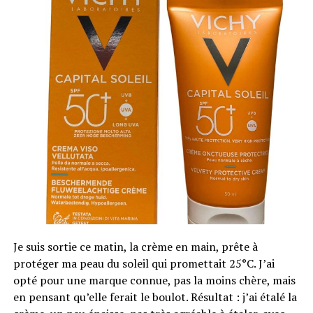
4.1.
Combinaison d’Ingrédients
Naturels
4.2.
Effet Thermique
4.3.
Application Topique Ciblée
5.
Conclusion
5.1.
FAQ sur le Baume du Tigre
Qu’est-ce que le Baume du Tigre
?
Je suis sortie ce matin, la crème en main, prête à
Le Baume du Tigre est un onguent topique à base de
protéger ma peau du soleil qui promettait 25°C. J’ai
plantes, originaire de Chine. Il a été créé à la fin du
opté pour une marque connue, pas la moins chère, mais
19ème siècle par un herboriste chinois, Aw Chu Kin, et
en pensant qu’elle ferait le boulot. Résultat : j’ai étalé la
est devenu un produit de référence dans de nombreux