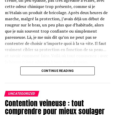
crème, un peu épaisse, pas très agréable à étaler, avec
foyers à travers le monde. Il existe principalement en
cette odeur chimique trop présente, comme si je
deux versions : le Baume du Tigre Rouge et le Baume du
m’étalais un produit de bricolage. Après deux heures de
Tigre Blanc, chacun ayant des usages légèrement
marche, malgré la protection, j’avais déjà un début de
différents mais partageant des propriétés similaires.
rougeur sur le bras, un peu plus que d’habitude, alors
que je suis souvent trop confiante ou simplement
Ingrédients Actifs
paresseuse. Là, je me suis dit qu’on ne peut pas se
contenter de choisir n’importe quoi à la va-vite. Il faut
Les principaux ingrédients actifs du Baume du Tigre
vraiment cibler sa protection en fonction de sa peau…
sont :
et savoir comment faire. Voilà où tout commence : avec
la bonne crème adaptée à mon type de peau.
Camphre
: 25% – Il a des propriétés analgésiques
et anti-inflammatoires.
CONTINUE READING
Table des matières
[
Masquer
]
Menthol
: 10% – Il procure un effet de
refroidissement qui aide à soulager la douleur.
1.
Comprendre le capital soleil et pourquoi bien choisir sa
Huile de cajeput
: 7% – Connue pour ses
crème
UNCATEGORIZED
1.1.
Les phototypes, ou pourquoi nous ne sommes
propriétés antiseptiques et analgésiques.
Contention veineuse : tout
pas tous égaux face au soleil
Huile de menthe
: 6% – Elle aide à apaiser et
comprendre pour mieux soulager
1.2.
Les rayons UV et le vieillissement : invisible mais
rafraîchir la peau.