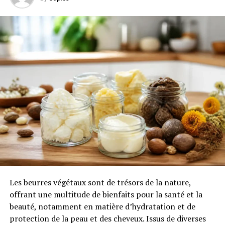
3.
Les effets secondaires possibles de la
réflexologie plantaire
3.1.
Courbatures et réactions
passagères (et pourquoi c’est normal)
3.2.
Effets plus rares (mais à
surveiller)
3.3.
Exception : quand arrêter tout de
suite
4.
Comment bien choisir sa séance de
réflexologie plantaire : les précautions à
connaître
Les beurres végétaux sont de trésors de la nature,
4.1.
Un praticien formé, sinon rien !
offrant une multitude de bienfaits pour la santé et la
4.2.
Informer et échanger sur votre
beauté, notamment en matière d’hydratation et de
état de santé
protection de la peau et des cheveux. Issus de diverses