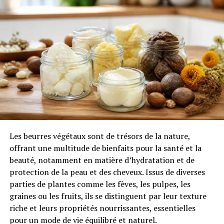
3.1.
Peaux sensibles ou réactives :
prudence indispensable
3.2.
Les facteurs de tolérance
individuelle
4.
Quels sont les risques et les points faibles à
surveiller ?
4.1.
Effets secondaires possibles
4.2.
Manque de données cliniques
publiques
Les beurres végétaux sont de trésors de la nature,
offrant une multitude de bienfaits pour la santé et la
5.
L’approche technique : ce qu’il faut vraiment
beauté, notamment en matière d’hydratation et de
attendre d’une crème à céramides
protection de la peau et des cheveux. Issus de diverses
parties de plantes comme les fèves, les pulpes, les
5.1.
Nature et forme des céramides :
graines ou les fruits, ils se distinguent par leur texture
l’exigence de précision
riche et leurs propriétés nourrissantes, essentielles
5.2.
Synergie des lipides et importance
pour un mode de vie équilibré et naturel.