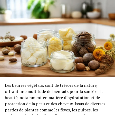
2.2.
Un budget qui s’étale dans le
temps
2.3.
L’accompagnement, le petit plus
qui fait toute la différence
3.
Risques et précautions : ce que j’ai appris sur
le terrain
3.1.
Effets secondaires à connaître
pour être tranquille
3.2.
Pour qui le Bacopa est
formellement déconseillé
3.3.
Le bon moment pour le prendre et
Les beurres végétaux sont de trésors de la nature,
écouter son corps
offrant une multitude de bienfaits pour la santé et la
beauté, notamment en matière d’hydratation et de
4.
Ce que dit la science sur la posologie et
protection de la peau et des cheveux. Issus de diverses
l’efficacité
parties de plantes comme les fèves, les pulpes, les