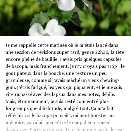
Je me rappelle cette matinée où je m’étais lancé dans
une session de révisions super tard, genre 22h30, la tête
encore pleine de bouillie. J’avais pris quelques capsules
de bacopa, mais franchement, je n’y croyais pas trop : le
goût pâteux dans la bouche, une texture un peu
granuleuse, comme si j’avais mâché un vieux chewing-
gum. J’étais fatigué, les yeux qui piquaient, et je me suis
vite ramassé avec des lapsus dans mes notes, débile.
Mais, étonnamment, je suis resté concentré plus
longtemps que d’habitude, malgré tout. Ça m’a fait
réfléchir : si le bacopa pouvait vraiment booster ma
mémoire, ça valait peut-être le coup d’en creuser
davantage. Parce qu’en vrai, tout le monde parle de ses